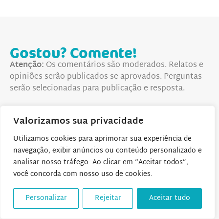
Gostou? Comente!
Atenção:
Os comentários são moderados. Relatos e
opiniões serão publicados se aprovados. Perguntas
serão selecionadas para publicação e resposta.
Respostas de 4
Valorizamos sua privacidade
Utilizamos cookies para aprimorar sua experiência de
navegação, exibir anúncios ou conteúdo personalizado e
27 de agosto de 2016 às 16:45
Paula Lopez
disse:
analisar nosso tráfego. Ao clicar em “Aceitar todos”,
você concorda com nosso uso de cookies.
Parabéns Família!
Aprendi muito com vocês.
Personalizar
Rejeitar
Aceitar tudo
Sejam felizes!