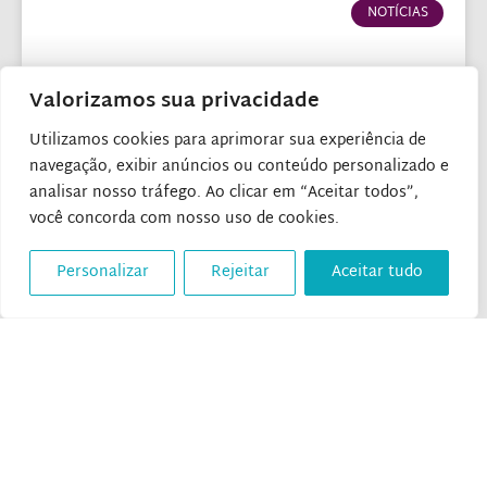
NOTÍCIAS
Valorizamos sua privacidade
Utilizamos cookies para aprimorar sua experiência de
navegação, exibir anúncios ou conteúdo personalizado e
analisar nosso tráfego. Ao clicar em “Aceitar todos”,
você concorda com nosso uso de cookies.
Rio 2016: Riocentro com
Personalizar
Rejeitar
Aceitar tudo
crianças
18 de agosto de 2016
NOTÍCIAS