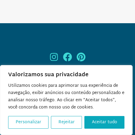
Especial
Valorizamos sua privacidade
Aquários
Utilizamos cookies para aprimorar sua experiência de
Cruzeiros
navegação, exibir anúncios ou conteúdo personalizado e
Disney
analisar nosso tráfego. Ao clicar em “Aceitar todos”,
você concorda com nosso uso de cookies.
Parques Aquáticos
Parques Temáticos
Personalizar
Rejeitar
Aceitar tudo
Praias
Resorts